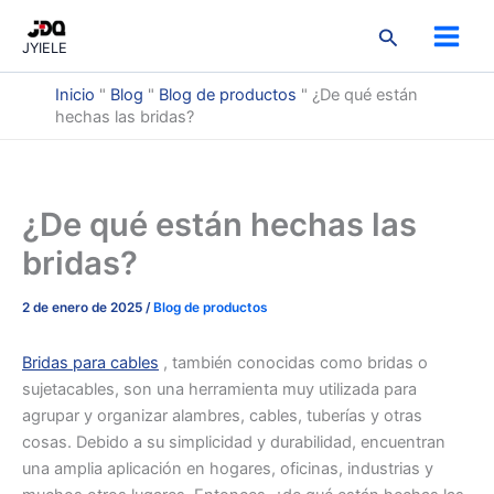
跳
2
3
3
9
2
3
5
7
1
搜
至
productos
productos
productos
productos
productos
productos
productos
productos
producto
JYIELE
索
内
容
Inicio
"
Blog
"
Blog de productos
"
¿De qué están
hechas las bridas?
¿De qué están hechas las
bridas?
2 de enero de 2025
/
Blog de productos
Bridas para cables
, también conocidas como bridas o
sujetacables, son una herramienta muy utilizada para
agrupar y organizar alambres, cables, tuberías y otras
cosas. Debido a su simplicidad y durabilidad, encuentran
una amplia aplicación en hogares, oficinas, industrias y