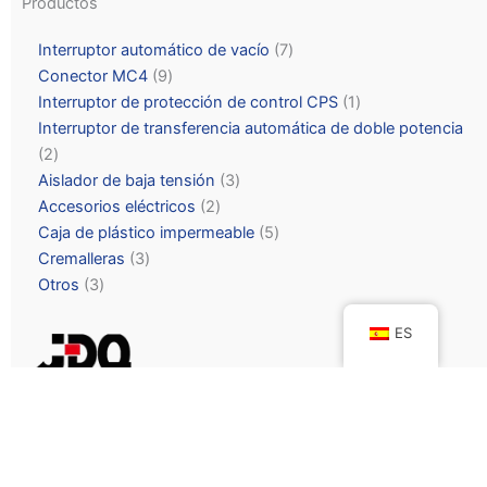
Productos
Interruptor automático de vacío
7
Conector MC4
9
Interruptor de protección de control CPS
1
Interruptor de transferencia automática de doble potencia
2
Aislador de baja tensión
3
Accesorios eléctricos
2
Caja de plástico impermeable
5
Cremalleras
3
Otros
3
ES
● Correo electrónico:
sale@jyiele.com
● Tel/WhatsApp:
+86-15869671247
● Add: No. 20, Changhong Village, Liushi Town, ciudad de
Wenzhou, provincia de Zhejiang.