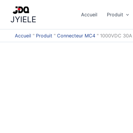
Skip
to
Accueil
Produit
JYIELE
content
Accueil
"
Produit
"
Connecteur MC4
"
1000VDC 30A P