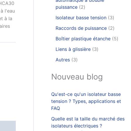
automatique à double
V-HCA30
puissance
2
 à l'eau
Isolateur basse tension
3
et à la
aires
Raccords de puissance
2
Boîtier plastique étanche
5
Liens à glissière
3
Autres
3
Nouveau blog
Qu'est-ce qu'un isolateur basse
tension ? Types, applications et
FAQ
Quelle est la taille du marché des
isolateurs électriques ?