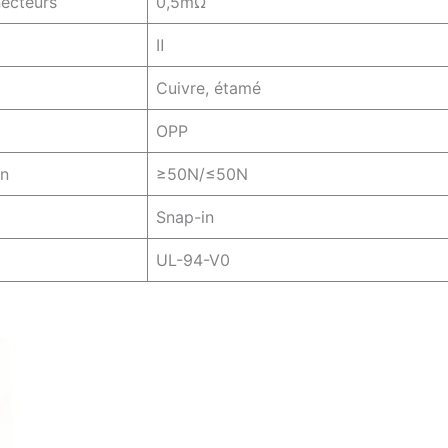
necteurs
0,5mΩ
Ⅱ
Cuivre, étamé
OPP
on
≥50N/≤50N
Snap-in
UL-94-V0