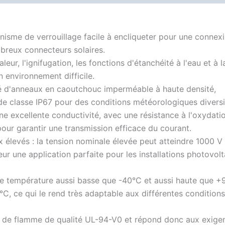
anisme de verrouillage facile à encliqueter pour une connex
ombreux connecteurs solaires.
leur, l'ignifugation, les fonctions d'étanchéité à l'eau et à l
 environnement difficile.
ipé d'anneaux en caoutchouc imperméable à haute densité,
 de classe IP67 pour des conditions météorologiques diversi
ne excellente conductivité, avec une résistance à l'oxydati
our garantir une transmission efficace du courant.
x élevés : la tension nominale élevée peut atteindre 1000 V
ur une application parfaite pour les installations photovol
une température aussi basse que -40°C et aussi haute que +
C, ce qui le rend très adaptable aux différentes conditions
eur de flamme de qualité UL-94-V0 et répond donc aux exige