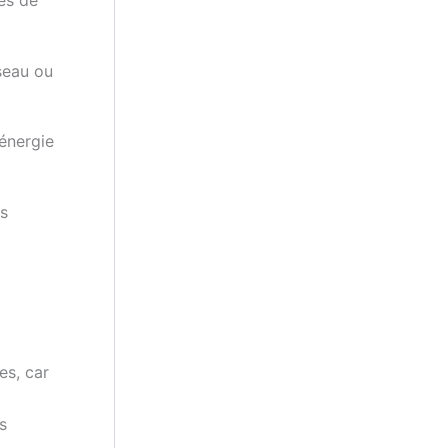
éseau ou
'énergie
es
s, car
s