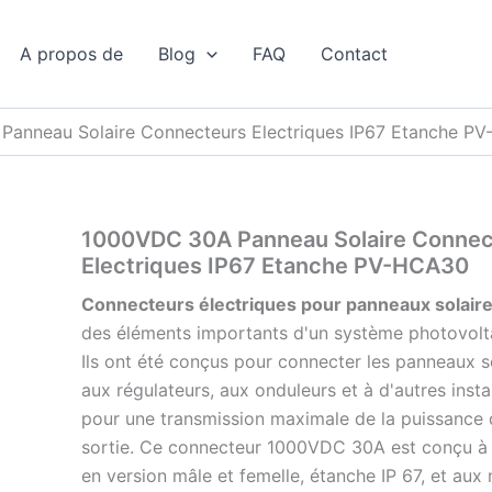
Produits
Produits
Produits
Produits
Produits
Produits
Produits
Produits
1
3
2
3
9
7
3
2
5
produit
A propos de
Blog
FAQ
Contact
anneau Solaire Connecteurs Electriques IP67 Etanche P
1000VDC 30A Panneau Solaire Connec
Electriques IP67 Etanche PV-HCA30
Connecteurs électriques pour panneaux solair
des éléments importants d'un système photovolt
Ils ont été conçus pour connecter les panneaux s
aux régulateurs, aux onduleurs et à d'autres insta
pour une transmission maximale de la puissance
sortie. Ce connecteur 1000VDC 30A est conçu à l
en version mâle et femelle, étanche IP 67, et aux