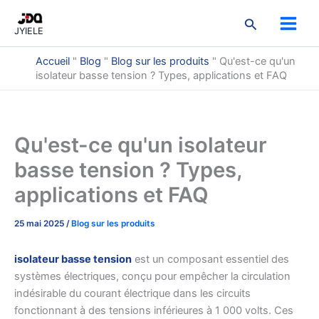
Skip
Produits
Produits
Produits
Produits
Produits
Produits
Produits
Produits
1
Recherche
to
2
3
3
9
7
3
2
5
produit
JYIELE
content
Accueil
"
Blog
"
Blog sur les produits
"
Qu'est-ce qu'un
isolateur basse tension ? Types, applications et FAQ
Qu'est-ce qu'un isolateur
basse tension ? Types,
applications et FAQ
25 mai 2025
/
Blog sur les produits
isolateur basse tension
est un composant essentiel des
systèmes électriques, conçu pour empêcher la circulation
indésirable du courant électrique dans les circuits
fonctionnant à des tensions inférieures à 1 000 volts. Ces