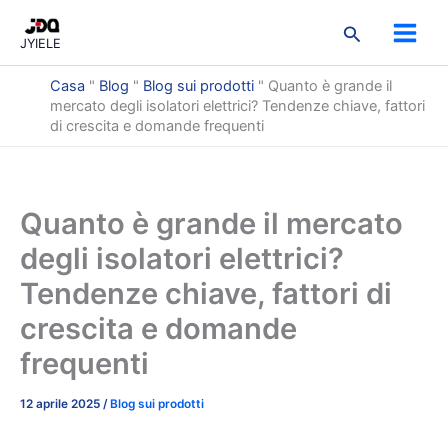
Vai
2
3
3
9
2
3
7
5
1
Cerca
al
prodotti
prodotti
prodotti
prodotti
prodotti
prodotti
prodotti
prodotti
prodotto
JYIELE
contenuto
Casa
"
Blog
"
Blog sui prodotti
"
Quanto è grande il
mercato degli isolatori elettrici? Tendenze chiave, fattori
di crescita e domande frequenti
Quanto è grande il mercato
degli isolatori elettrici?
Tendenze chiave, fattori di
crescita e domande
frequenti
12 aprile 2025
/
Blog sui prodotti