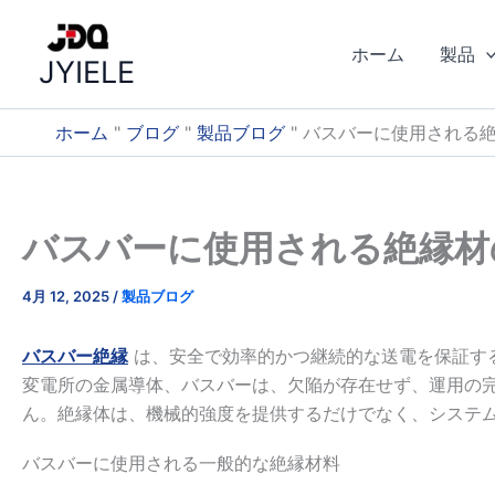
コ
ン
ホーム
製品
JYIELE
テ
ン
ツ
ホーム
"
ブログ
"
製品ブログ
"
バスバーに使用される
へ
ス
キ
バスバーに使用される絶縁材
ッ
プ
4月 12, 2025
/
製品ブログ
バスバー絶縁
は、安全で効率的かつ継続的な送電を保証す
変電所の金属導体、バスバーは、欠陥が存在せず、運用の
ん。絶縁体は、機械的強度を提供するだけでなく、システ
バスバーに使用される一般的な絶縁材料