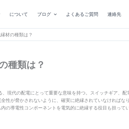
3
7
3
3
9
2
1
2
5
製
製
製
製
製
製
製
製
製
について
ブログ
よくあるご質問
連絡先
品
品
品
品
品
品
品
品
品
絶縁材の種類は？
の種類は？
る、現代の配電にとって重要な意味を持つ。スイッチギア、配
完全性が脅かされないように、確実に絶縁されていなければな
ム内の導電性コンポーネントを電気的に絶縁する役目も担って