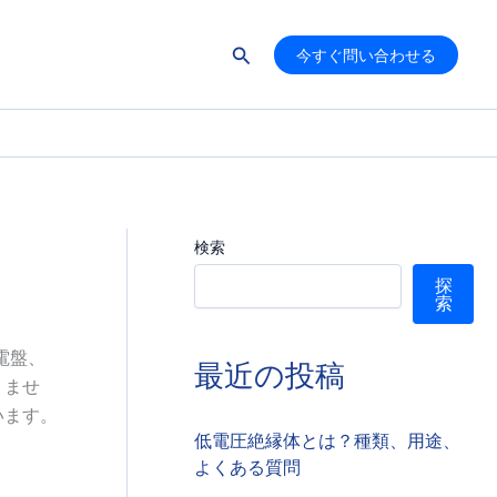
検
今すぐ問い合わせる
索
検索
探
索
電盤、
最近の投稿
りませ
います。
低電圧絶縁体とは？種類、用途、
よくある質問