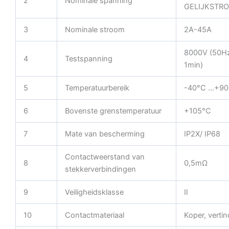
2
Nominale spanning
GELIJKSTR
3
Nominale stroom
2A-45A
8000V (50Hz
4
Testspanning
1min)
5
Temperatuurbereik
-40°C ...+9
6
Bovenste grenstemperatuur
+105°C
7
Mate van bescherming
IP2X/ IP68
Contactweerstand van
8
0,5mΩ
stekkerverbindingen
9
Veiligheidsklasse
Ⅱ
10
Contactmateriaal
Koper, vertin