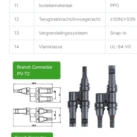
11
Isolatiemateriaal
PPO
12
Terugtrekkracht/Invoegkracht
≥50N/≤50N
13
Vergrendelingssysteem
Snap-in
14
Vlamklasse
UL-94-V0