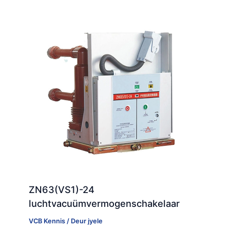
ZN63(VS1)-24
luchtvacuümvermogenschakelaar
VCB Kennis
/ Deur
jyele