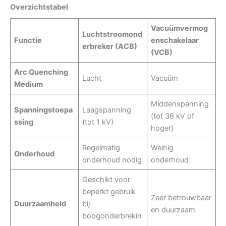
Overzichtstabel
Vacuümvermog
Luchtstroomond
Functie
enschakelaar
erbreker (ACB)
(VCB)
Arc Quenching
Lucht
Vacuüm
Medium
Middenspanning
Spanningstoepa
Laagspanning
(tot 36 kV of
ssing
(tot 1 kV)
hoger)
Regelmatig
Weinig
Onderhoud
onderhoud nodig
onderhoud
Geschikt voor
beperkt gebruik
Zeer betrouwbaar
Duurzaamheid
bij
en duurzaam
boogonderbrekin