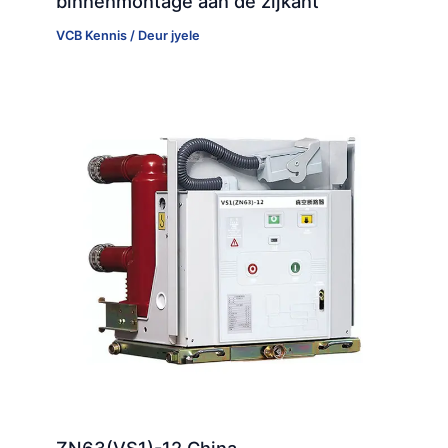
binnenmontage aan de zijkant
VCB Kennis
/ Deur
jyele