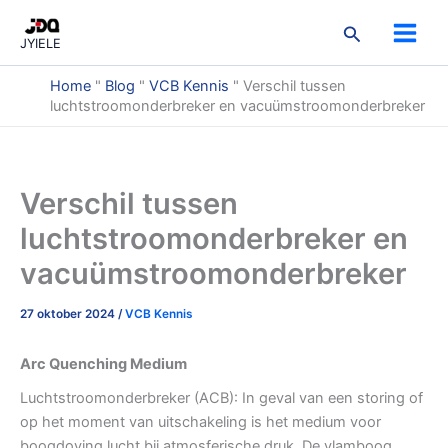
Ga
3
3
9
2
3
7
5
1
2
Zoeken
naar
producten
producten
producten
producten
producten
producten
producten
product
produ
JYIELE
de
inhoud
Home
"
Blog
"
VCB Kennis
"
Verschil tussen
luchtstroomonderbreker en vacuümstroomonderbreker
Verschil tussen
luchtstroomonderbreker en
vacuümstroomonderbreker
27 oktober 2024
/
VCB Kennis
Arc Quenching Medium
Luchtstroomonderbreker (ACB): In geval van een storing of
op het moment van uitschakeling is het medium voor
boogdoving lucht bij atmosferische druk. De vlamboog