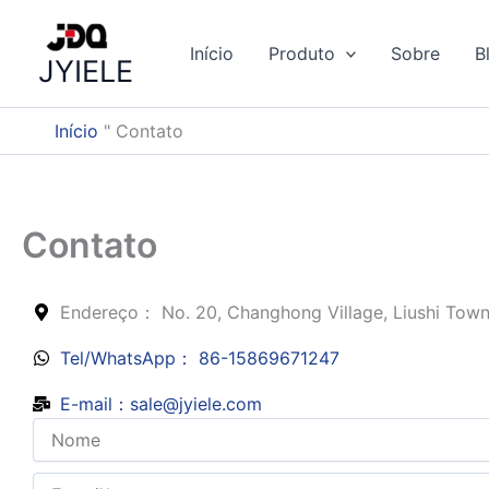
Ir
para
Início
Produto
Sobre
B
JYIELE
o
conteúdo
Início
"
Contato
Contato
Endereço： No. 20, Changhong Village, Liushi Town
Tel/WhatsApp： 86-15869671247
E-mail：sale@jyiele.com