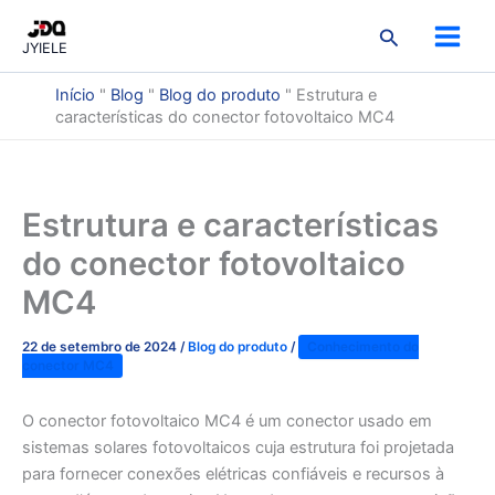
Ir
3
9
3
7
2
3
5
1
2
Pesquisar
para
produtos
produtos
produtos
produtos
produtos
produtos
produtos
produto
prod
JYIELE
o
conteúdo
Início
"
Blog
"
Blog do produto
"
Estrutura e
características do conector fotovoltaico MC4
Estrutura e características
do conector fotovoltaico
MC4
22 de setembro de 2024
/
Blog do produto
/
Conhecimento do
conector MC4
O conector fotovoltaico MC4 é um conector usado em
sistemas solares fotovoltaicos cuja estrutura foi projetada
para fornecer conexões elétricas confiáveis e recursos à