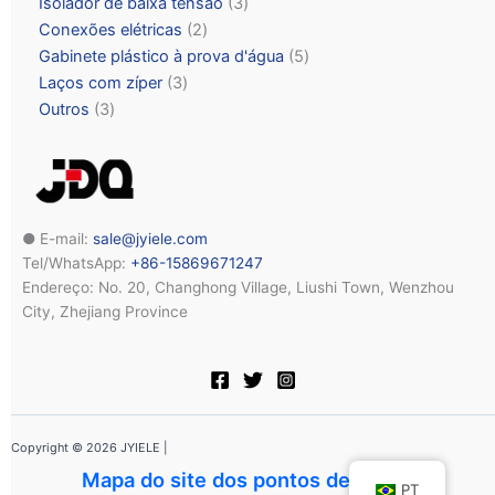
Isolador de baixa tensão
3
Conexões elétricas
2
Gabinete plástico à prova d'água
5
Laços com zíper
3
Outros
3
● E-mail:
sale@jyiele.com
Tel/WhatsApp:
+86-15869671247
Endereço: No. 20, Changhong Village, Liushi Town, Wenzhou
City, Zhejiang Province
Copyright © 2026 JYIELE |
Mapa do site dos pontos de acesso
PT