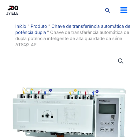
Ir
3
9
3
7
2
3
5
1
2
Pesquisar
para
produtos
produtos
produtos
produtos
produtos
produtos
produtos
produto
prod
JYIELE
o
conteúdo
Início
"
Produto
"
Chave de transferência automática de
potência dupla
"
Chave de transferência automática de
dupla potência inteligente de alta qualidade da série
ATSQ2 4P