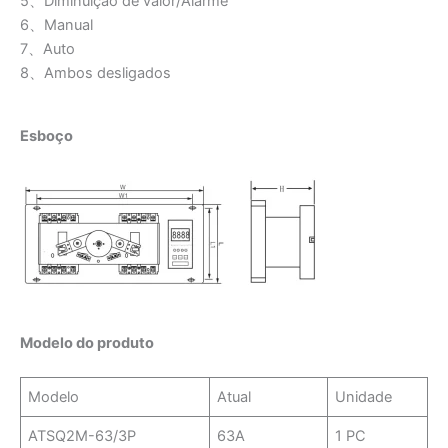
5、Diminuição de valor/Alarme
6、Manual
7、Auto
8、Ambos desligados
Esboço
Modelo do produto
Modelo
Atual
Unidade
ATSQ2M-63/3P
63A
1 PC