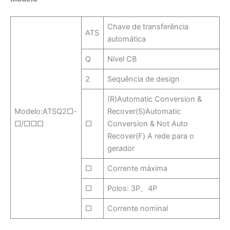
Chave de transferência
ATS
automática
Q
Nível CB
2
Sequência de design
(R)Automatic Conversion &
Modelo:ATSQ2□-
Recover(S)Automatic
□/□□□
□
Conversion & Not Auto
Recover(F) A rede para o
gerador
□
Corrente máxima
□
Polos: 3P、4P
□
Corrente nominal